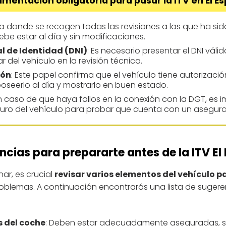
mentación obligatoria para pasar la ITV en El Es
icha donde se recogen todas las revisiones a las que ha sid
Debe estar al día y sin modificaciones.
 de Identidad (DNI)
: Es necesario presentar el DNI válid
lar del vehículo en la revisión técnica.
ión
: Este papel confirma que el vehículo tiene autorización
poseerlo al día y mostrarlo en buen estado.
En caso de que haya fallos en la conexión con la DGT, es i
ro del vehículo para probar que cuenta con un asegura
cias para prepararte antes de la ITV El
nar, es crucial
revisar varios elementos del vehículo 
roblemas. A continuación encontrarás una lista de sugeren
s del coche
: Deben estar adecuadamente aseguradas, ser