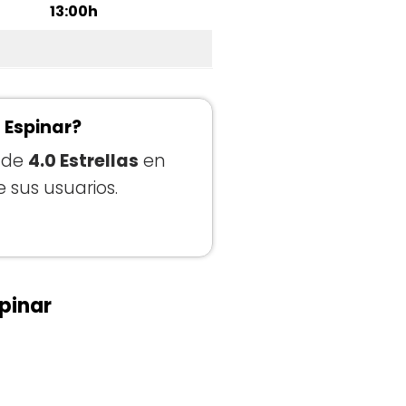
13:00h
l Espinar?
n de
4.0 Estrellas
en
sus usuarios.
spinar