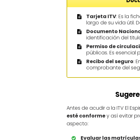
Docu
Tarjeta ITV
: Es la f
largo de su vida útil. 
Documento Nacional
identificación del titu
Permiso de circulac
públicas. Es esencial 
Recibo del seguro
: 
comprobante del segu
Sugeren
Antes de acudir a la ITV El Espi
esté conforme
y así evitar p
aspecto:
Evaluar las matrícula