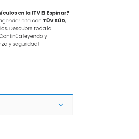
culos en la ITV El Espinar?
 agendar cita con
TÜV SÜD
,
ios. Descubre toda la
 ¡Continúa leyendo y
nza y seguridad!