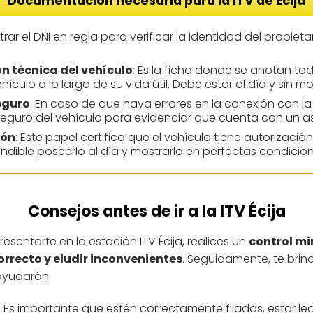
Documentación necesaria para la ITV de Écija
rar el DNI en regla para verificar la identidad del propieta
ón técnica del vehículo
: Es la ficha donde se anotan tod
ículo a lo largo de su vida útil. Debe estar al día y sin mo
eguro
: En caso de que haya errores en la conexión con la
 seguro del vehículo para evidenciar que cuenta con un a
ión
: Este papel certifica que el vehículo tiene autorización
indible poseerlo al día y mostrarlo en perfectas condicion
Consejos antes de ir a la ITV Écija
esentarte en la estación ITV Écija, realices un
control mi
rrecto y eludir inconvenientes
. Seguidamente, te brin
ayudarán:
: Es importante que estén correctamente fijadas, estar le