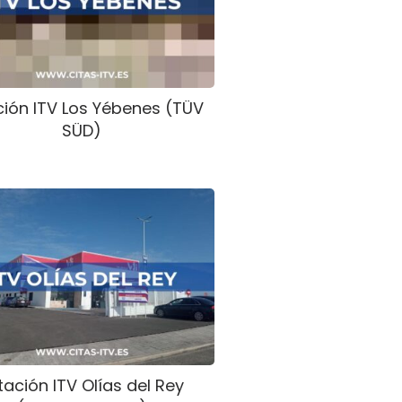
ción ITV Los Yébenes (TÜV
SÜD)
tación ITV Olías del Rey