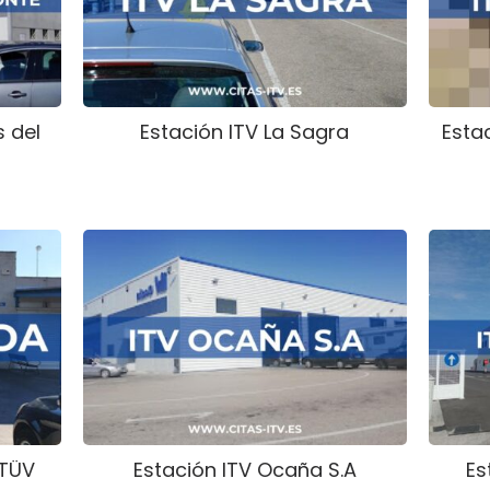
s del
Estación ITV La Sagra
Esta
(TÜV
Estación ITV Ocaña S.A
Es