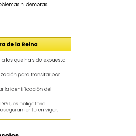
 problemas ni demoras.
ra de la Reina
s a las que ha sido expuesto
zación para transitar por
 la identificación del
 DGT, es obligatorio
 aseguramiento en vigor.
nsejos