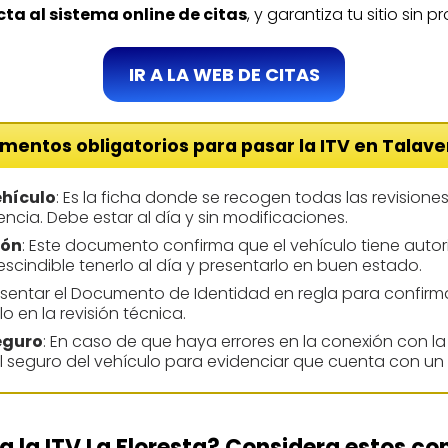
ta al sistema online de citas
, y garantiza tu sitio sin
IR A LA WEB DE CITAS
mentos obligatorios para pasar la ITV en Talave
ehículo
: Es la ficha donde se recogen todas las revisione
tencia. Debe estar al día y sin modificaciones.
ión
: Este documento confirma que el vehículo tiene autori
rescindible tenerlo al día y presentarlo en buen estado.
resentar el Documento de Identidad en regla para confirmar
o en la revisión técnica.
eguro
: En caso de que haya errores en la conexión con la
el seguro del vehículo para evidenciar que cuenta con un
a la ITV La Floresta? Considera estos co