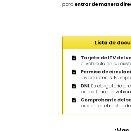
para
entrar de manera direc
Lista de docu
Tarjeta de ITV del v
el vehículo en su exis
Permiso de circulac
las carreteras. Es imp
DNI
: Es obligatorio p
propietario del vehícul
Comprobante del s
presentar el recibo d
¿Vas 