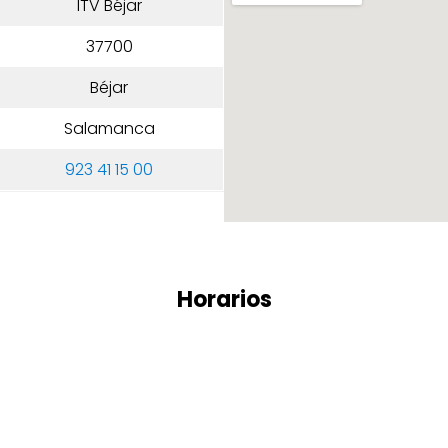
ITV Béjar
37700
Béjar
Salamanca
923 41 15 00
Horarios