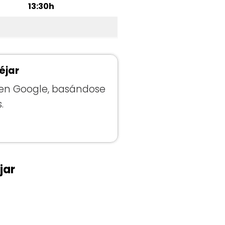
13:30h
éjar
en Google, basándose
.
jar