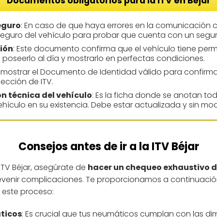
Documentos obligatorios para la ITV en Béjar
eguro
: En caso de que haya errores en la comunicación c
 seguro del vehículo para probar que cuenta con un segur
ión
: Este documento confirma que el vehículo tiene permi
l poseerlo al día y mostrarlo en perfectas condiciones.
e mostrar el Documento de Identidad válido para confirmar l
pección de ITV.
ón técnica del vehículo
: Es la ficha donde se anotan tod
ehículo en su existencia. Debe estar actualizada y sin mod
Consejos antes de ir a la ITV Béjar
 ITV Béjar, asegúrate de
hacer un chequeo exhaustivo de
evenir complicaciones. Te proporcionamos a continuación
n este proceso:
ticos
: Es crucial que tus neumáticos cumplan con las di