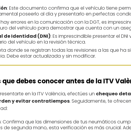
ión
: Este documento confirma que el vehículo tiene permi
damental poseerlo al día y presentarlo en perfectas condi
Si hay errores en la comunicación con la DGT, es imprescin
ro del vehículo para demostrar que cuenta con un aseg
 de Identidad (DNI)
: Es imprescindible presentar el DNI
rio del vehículo en la revisión técnica.
rjeta donde se registran todas las revisiones a las que ha 
cia. Debe estar actualizada y sin modificar.
s que debes conocer antes de la ITV Valè
resentarte en la ITV València, efectúes un
chequeo detal
orden y evitar contratiempos
. Seguidamente, te ofrece
dad:
s
: Confirma que las dimensiones de tus neumáticos cumpl
o es de segunda mano, esta verificación es más crucial. 