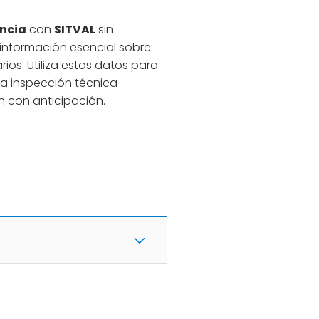
ència
con
SITVAL
sin
s información esencial sobre
ios. Utiliza estos datos para
ima inspección técnica
n con anticipación.