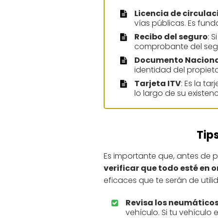
Licencia de circulac
vías públicas. Es fun
Recibo del seguro
: 
comprobante del segu
Documento Nacional
identidad del propieta
Tarjeta ITV
: Es la ta
lo largo de su existen
Tip
Es importante que, antes de p
verificar que todo esté en 
eficaces que te serán de utili
Revisa los neumático
vehículo. Si tu vehícul