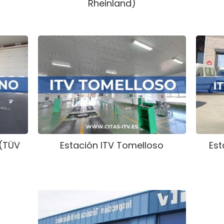
Rheinland)
 (TÜV
Estación ITV Tomelloso
Est