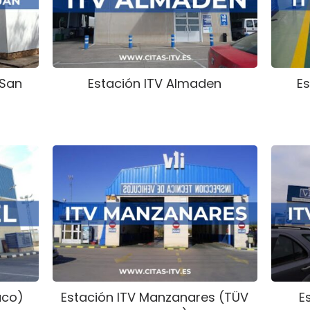
 San
Estación ITV Almaden
Es
aco)
Estación ITV Manzanares (TÜV
E