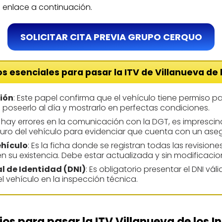
el enlace a continuación.
SOLICITAR CITA PREVIA GRUPO CERQUO
esenciales para pasar la ITV de Villanueva de 
ión
: Este papel confirma que el vehículo tiene permiso par
l poseerlo al día y mostrarlo en perfectas condiciones.
Si hay errores en la comunicación con la DGT, es imprescin
ro del vehículo para evidenciar que cuenta con un aseg
ehículo
: Es la ficha donde se registran todas las revisione
n su existencia. Debe estar actualizada y sin modificacio
 de Identidad (DNI)
: Es obligatorio presentar el DNI váli
del vehículo en la inspección técnica.
os para pasar la ITV Villanueva de los I