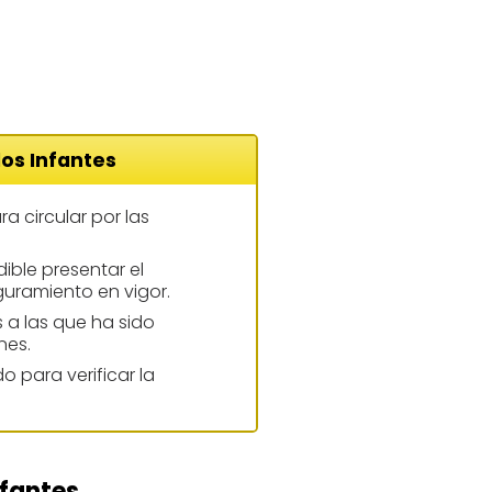
los Infantes
a circular por las
dible presentar el
uramiento en vigor.
s a las que ha sido
nes.
do para verificar la
nfantes